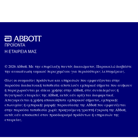
ΠΡΟΪΟΝΤΑ
Η ΕΤΑΙΡΕΙΑ ΜΑΣ
© 2026 Abbott. Με την επιφύλαξη παντός δικαιώματος. Παρακαλώ διαβάστε
την ανακοίνωση νομικού περιεχομένου για περισσότερες λεπτομέρειες.
Όλες οι ονομασίες προϊόντων και υπηρεσιών που εμφανίζονται στην
παρούσα διαδικτυακή τοποθεσία αποτελούν εμπορικά σήματα που ανήκουν
ή παραχωρούνται με άδεια χρήσης στην Abbott, στις συνδεδεμένες ή
θυγατρικές εταιρείες της Abbott, εκτός εάν ορίζεται διαφορετικά.
Απαγορεύεται η χρήση οποιουδήποτε εμπορικού σήματος, εμπορικής
επωνυμίας ή εμπορικής μορφής παρουσίασης της Abbott που εμφανίζεται
στην παρούσα τοποθεσία χωρίς προηγούμενη γραπτή έγκριση της Abbott,
εκτός εάν αποσκοπεί στον προσδιορισμό προϊόντων ή υπηρεσιών της
εταιρείας.