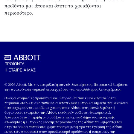
προϊόντα μας όπου και όποτε τα χρειάζονται
περισσότερο.
ΠΡΟΪΟΝΤΑ
Η ΕΤΑΙΡΕΙΑ ΜΑΣ
© 2026 Abbott. Με την επιφύλαξη παντός δικαιώματος. Παρακαλώ διαβάστε
την ανακοίνωση νομικού περιεχομένου για περισσότερες λεπτομέρειες.
Όλες οι ονομασίες προϊόντων και υπηρεσιών που εμφανίζονται στην
παρούσα διαδικτυακή τοποθεσία αποτελούν εμπορικά σήματα που ανήκουν
ή παραχωρούνται με άδεια χρήσης στην Abbott, στις συνδεδεμένες ή
θυγατρικές εταιρείες της Abbott, εκτός εάν ορίζεται διαφορετικά.
Απαγορεύεται η χρήση οποιουδήποτε εμπορικού σήματος, εμπορικής
επωνυμίας ή εμπορικής μορφής παρουσίασης της Abbott που εμφανίζεται
στην παρούσα τοποθεσία χωρίς προηγούμενη γραπτή έγκριση της Abbott,
εκτός εάν αποσκοπεί στον προσδιορισμό προϊόντων ή υπηρεσιών της