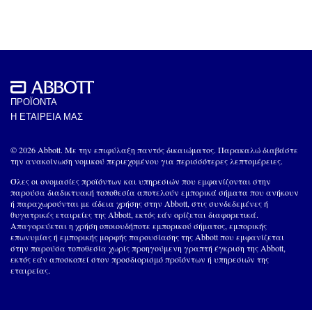
ΠΡΟΪΟΝΤΑ
Η ΕΤΑΙΡΕΙΑ ΜΑΣ
© 2026 Abbott. Με την επιφύλαξη παντός δικαιώματος. Παρακαλώ διαβάστε
την ανακοίνωση νομικού περιεχομένου για περισσότερες λεπτομέρειες.
Όλες οι ονομασίες προϊόντων και υπηρεσιών που εμφανίζονται στην
παρούσα διαδικτυακή τοποθεσία αποτελούν εμπορικά σήματα που ανήκουν
ή παραχωρούνται με άδεια χρήσης στην Abbott, στις συνδεδεμένες ή
θυγατρικές εταιρείες της Abbott, εκτός εάν ορίζεται διαφορετικά.
Απαγορεύεται η χρήση οποιουδήποτε εμπορικού σήματος, εμπορικής
επωνυμίας ή εμπορικής μορφής παρουσίασης της Abbott που εμφανίζεται
στην παρούσα τοποθεσία χωρίς προηγούμενη γραπτή έγκριση της Abbott,
εκτός εάν αποσκοπεί στον προσδιορισμό προϊόντων ή υπηρεσιών της
εταιρείας.