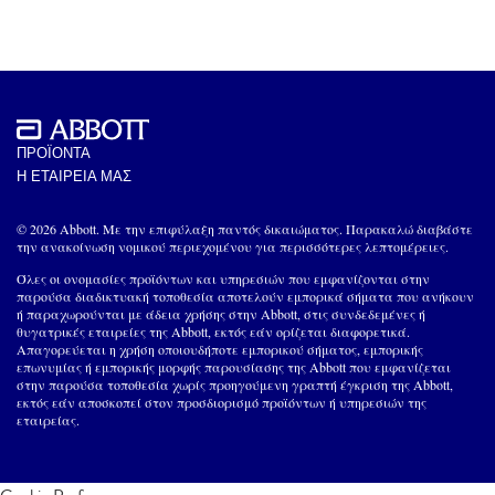
ΠΡΟΪΟΝΤΑ
Η ΕΤΑΙΡΕΙΑ ΜΑΣ
© 2026 Abbott. Με την επιφύλαξη παντός δικαιώματος. Παρακαλώ διαβάστε
την ανακοίνωση νομικού περιεχομένου για περισσότερες λεπτομέρειες.
Όλες οι ονομασίες προϊόντων και υπηρεσιών που εμφανίζονται στην
παρούσα διαδικτυακή τοποθεσία αποτελούν εμπορικά σήματα που ανήκουν
ή παραχωρούνται με άδεια χρήσης στην Abbott, στις συνδεδεμένες ή
θυγατρικές εταιρείες της Abbott, εκτός εάν ορίζεται διαφορετικά.
Απαγορεύεται η χρήση οποιουδήποτε εμπορικού σήματος, εμπορικής
επωνυμίας ή εμπορικής μορφής παρουσίασης της Abbott που εμφανίζεται
στην παρούσα τοποθεσία χωρίς προηγούμενη γραπτή έγκριση της Abbott,
εκτός εάν αποσκοπεί στον προσδιορισμό προϊόντων ή υπηρεσιών της
εταιρείας.