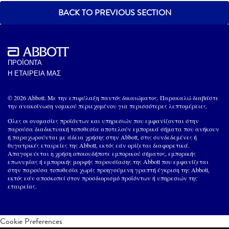
BACK TO PREVIOUS SECTION
ΠΡΟΪΟΝΤΑ
Η ΕΤΑΙΡΕΙΑ ΜΑΣ
© 2026 Abbott. Με την επιφύλαξη παντός δικαιώματος. Παρακαλώ διαβάστε
την ανακοίνωση νομικού περιεχομένου για περισσότερες λεπτομέρειες.
Όλες οι ονομασίες προϊόντων και υπηρεσιών που εμφανίζονται στην
παρούσα διαδικτυακή τοποθεσία αποτελούν εμπορικά σήματα που ανήκουν
ή παραχωρούνται με άδεια χρήσης στην Abbott, στις συνδεδεμένες ή
θυγατρικές εταιρείες της Abbott, εκτός εάν ορίζεται διαφορετικά.
Απαγορεύεται η χρήση οποιουδήποτε εμπορικού σήματος, εμπορικής
επωνυμίας ή εμπορικής μορφής παρουσίασης της Abbott που εμφανίζεται
στην παρούσα τοποθεσία χωρίς προηγούμενη γραπτή έγκριση της Abbott,
εκτός εάν αποσκοπεί στον προσδιορισμό προϊόντων ή υπηρεσιών της
εταιρείας.
Cookie Preferences