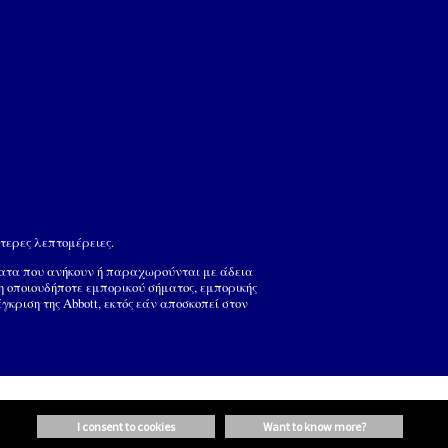
τερες λεπτομέρειες.
ματα που ανήκουν ή παραχωρούνται με άδεια
ση οποιουδήποτε εμπορικού σήματος, εμπορικής
ριση της Abbott, εκτός εάν αποσκοπεί στον
i consent to cookies
want to know more?