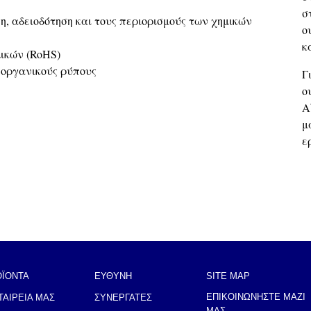
σ
η, αδειοδότηση και τους περιορισμούς των χημικών
ο
κ
λικών (RoHS)
 οργανικούς ρύπους
Γ
ο
A
μ
ε
ΟΪΟΝΤΑ
ΕΥΘΥΝΗ
SITE MAP
ΕΠΙΚΟΙΝΩΝΗΣΤΕ ΜΑΖΙ
ΤΑΙΡΕΙΑ ΜΑΣ
ΣΥΝΕΡΓΑΤΕΣ
ΜΑΣ