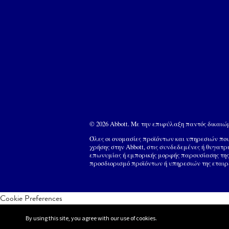
© 2026 Abbott. Με την επιφύλαξη παντός δικαι
Όλες οι ονομασίες προϊόντων και υπηρεσιών π
χρήσης στην Abbott, στις συνδεδεμένες ή θυγατρ
επωνυμίας ή εμπορικής μορφής παρουσίασης της 
προσδιορισμό προϊόντων ή υπηρεσιών της εταιρ
Cookie Preferences
By using this site, you agree with our use of cookies.