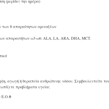
ση (μερίδες την ημέρα)
ν των 8 απαραίτητων αμινοξέων
των απαραιτήτων ω3-ω6: ALA, LA, ARA, DHA, MCT.
τικά
ηψη, αγωγή ή θεραπεία ανθρώπινης νόσου. Συμβουλευτείτε τον 
τωπίζετε προβλήματα υγείας
 Ε.Ο.Φ