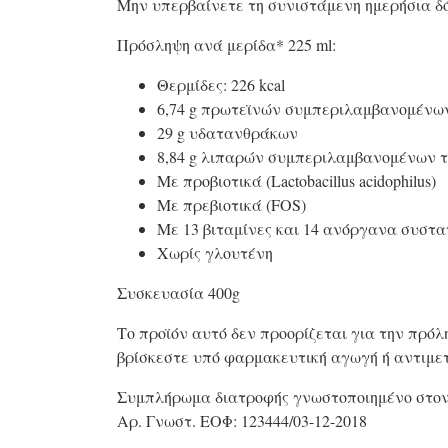
Μην υπερβαίνετε τη συνιστάμενη ημερήσια δό
Πρόσληψη ανά μερίδα* 225 ml:
Θερμίδες: 226 kcal
6,74 g πρωτεϊνών συμπεριλαμβανομένω
29 g υδατανθράκων
8,84 g λιπαρών συμπεριλαμβανομένων 
Με προβιοτικά (Lactobacillus acidophilus)
Με πρεβιοτικά (FOS)
Με 13 βιταμίνες και 14 ανόργανα συστα
Χωρίς γλουτένη
Συσκευασία 400g
Το προϊόν αυτό δεν προορίζεται για την πρόλ
βρίσκεστε υπό φαρμακευτική αγωγή ή αντιμε
Συμπλήρωμα διατροφής γνωστοποιημένο στον
Αρ. Γνωστ. ΕΟΦ: 123444/03-12-2018