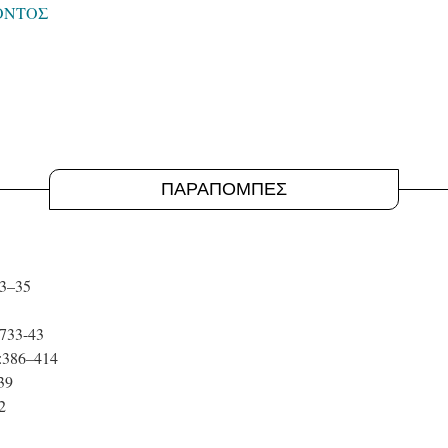
ΪΟΝΤΟΣ
ΠΑΡΑΠΟΜΠΕΣ
23–35
:733-43
8:386–414
239
2